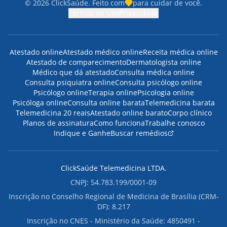
©
2026
ClickSaúde. Feito com
para cuidar de você.
Termos de Uso
Privacidade
Atestado online
Atestado médico online
Receita médica online
Atestado de comparecimento
Dermatologista online
Médico que dá atestado
Consulta médica online
Consulta psiquiatra online
Consulta psicólogo online
Psicólogo online
Terapia online
Psicologia online
Psicóloga online
Consulta online barata
Telemedicina barata
Telemedicina 20 reais
Atestado online barato
Corpo clínico
Planos de assinatura
Como funciona
Trabalhe conosco
Indique e Ganhe
Buscar remédios
ClickSaúde Telemedicina LTDA.
CNPJ: 54.783.199/0001-09
Inscrição no Conselho Regional de Medicina de Brasília (CRM-
DF): 8.217
Inscrição no CNES - Ministério da Saúde: 4850491 -