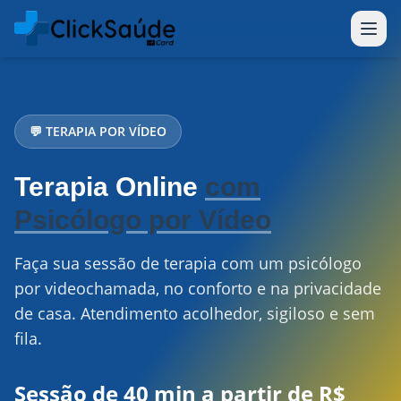
💬 TERAPIA POR VÍDEO
Terapia Online
com
Psicólogo por Vídeo
Faça sua sessão de terapia com um psicólogo
por videochamada, no conforto e na privacidade
de casa. Atendimento acolhedor, sigiloso e sem
fila.
Sessão de 40 min a partir de R$