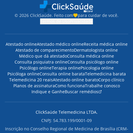
©
2026
ClickSaúde. Feito com
para cuidar de você.
Termos de Uso
Privacidade
Atestado online
Atestado médico online
Receita médica online
Atestado de comparecimento
Dermatologista online
Médico que dá atestado
Consulta médica online
Consulta psiquiatra online
Consulta psicólogo online
Psicólogo online
Terapia online
Psicologia online
Psicóloga online
Consulta online barata
Telemedicina barata
Telemedicina 20 reais
Atestado online barato
Corpo clínico
Planos de assinatura
Como funciona
Trabalhe conosco
Indique e Ganhe
Buscar remédios
ClickSaúde Telemedicina LTDA.
CNPJ: 54.783.199/0001-09
Inscrição no Conselho Regional de Medicina de Brasília (CRM-